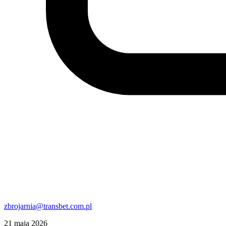
zbrojarnia@transbet.com.pl
21 maja 2026