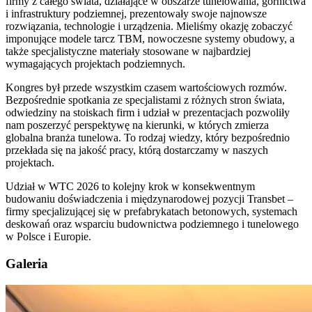
firmy z całego świata, działające w obszarze tunelowania, górnictwa
i infrastruktury podziemnej, prezentowały swoje najnowsze
rozwiązania, technologie i urządzenia. Mieliśmy okazję zobaczyć
imponujące modele tarcz TBM, nowoczesne systemy obudowy, a
także specjalistyczne materiały stosowane w najbardziej
wymagających projektach podziemnych.
Kongres był przede wszystkim czasem wartościowych rozmów.
Bezpośrednie spotkania ze specjalistami z różnych stron świata,
odwiedziny na stoiskach firm i udział w prezentacjach pozwoliły
nam poszerzyć perspektywę na kierunki, w których zmierza
globalna branża tunelowa. To rodzaj wiedzy, który bezpośrednio
przekłada się na jakość pracy, którą dostarczamy w naszych
projektach.
Udział w WTC 2026 to kolejny krok w konsekwentnym
budowaniu doświadczenia i międzynarodowej pozycji Transbet –
firmy specjalizującej się w prefabrykatach betonowych, systemach
deskowań oraz wsparciu budownictwa podziemnego i tunelowego
w Polsce i Europie.
Galeria